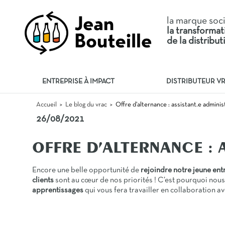
la marque soc
la transforma
de la distribu
ENTREPRISE À IMPACT
DISTRIBUTEUR V
Offre d’alternance : assistant.e admini
Accueil
Le blog du vrac
>
>
26/08/2021
OFFRE D’ALTERNANCE : 
Encore une belle opportunité de
rejoindre notre jeune en
clients
sont au cœur de nos priorités ! C’est pourquoi nou
apprentissages
qui vous fera travailler en collaboration av