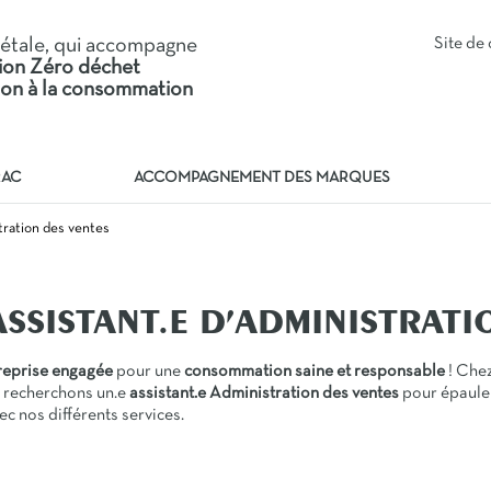
iétale, qui accompagne
Site d
tion Zéro déchet
tion à la consommation
RAC
ACCOMPAGNEMENT DES MARQUES
stration des ventes
ASSISTANT.E D’ADMINISTRATI
treprise engagée
pour une
consommation saine et responsable
! Chez
s recherchons un.e
assistant.e Administration des ventes
pour épauler
ec nos différents services.