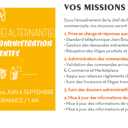
VOS MISSIONS
Sous l’encadrement de la chef de 
commerciale, vos missions seront l
1. Prise en charge et réponses a
• Standard téléphonique Jean Bou
• Gestion des demandes entrantes
• Réception des litiges produits 
2. Administration des commandes 
• Validation des commandes arriva
E-Commerce et Marketplace
• Appui aux relances règlements c
• Suivi des livraisons et litiges tra
3. Suivi des dossiers administrati
4. Mise à jour des informations de
• Mise à jour des informations de 
• Mise à jour des informations et 