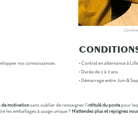
Caroline
CONDITION
évelopper vos connaissances
• Contrat en alternance à Lil
• Durée de 1 à 2 ans
• Démarrage entre Juin & Se
 de motivation
sans oublier de renseigner l’i
ntitulé du poste
pour leq
tre les emballages à usage unique ?
N’attendez plus et rejoignez nous