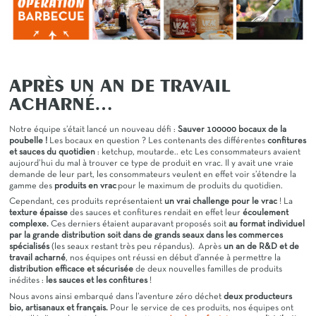
APRÈS UN AN DE TRAVAIL
ACHARNÉ…
Notre équipe s’était lancé un nouveau défi :
Sauver 100000 bocaux de la
poubelle !
Les bocaux en question ? Les contenants des différentes
confitures
et sauces du quotidien
: ketchup, moutarde.. etc Les consommateurs avaient
aujourd’hui du mal à trouver ce type de produit en vrac. Il y avait une vraie
demande de leur part, les consommateurs veulent en effet voir s’étendre la
gamme des
produits en vrac
pour le maximum de produits du quotidien.
Cependant, ces produits représentaient
un vrai challenge pour le vrac
! La
texture épaisse
des sauces et confitures rendait en effet leur
écoulement
complexe.
Ces derniers étaient auparavant proposés soit
au format individuel
par la grande distribution soit dans de grands seaux dans les commerces
spécialisés
(les seaux restant très peu répandus). Après
un an de R&D et de
travail acharné
, nos équipes ont réussi en début d’année à permettre la
distribution efficace et sécurisée
de deux nouvelles familles de produits
inédites :
les sauces et les confitures
!
Nous avons ainsi embarqué dans l’aventure zéro déchet
deux producteurs
bio, artisanaux et français.
Pour le service de ces produits, n
os équipes ont