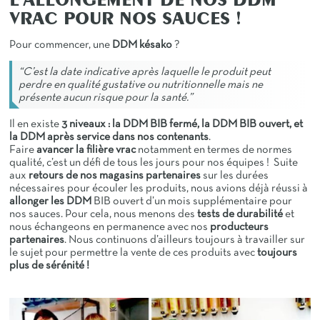
L’ALLONGEMENT DE NOS DDM
VRAC POUR NOS SAUCES !
Pour commencer, une
DDM késako
?
“C’est la date indicative après laquelle le produit peut
perdre en qualité gustative ou nutritionnelle mais ne
présente aucun risque pour la santé.”
Il en existe
3 niveaux : la DDM BIB fermé, la DDM BIB ouvert, et
la DDM après service dans nos contenants
.
Faire
avancer la filière vrac
notamment en termes de normes
qualité, c’est un défi de tous les jours pour nos équipes ! Suite
aux
retours de nos magasins partenaires
sur les durées
nécessaires pour écouler les produits, nous avions déjà réussi à
allonger les DDM
BIB ouvert d’un mois supplémentaire pour
nos sauces. Pour cela, nous menons des
tests de durabilité
et
nous échangeons en permanence avec nos
producteurs
partenaires
. Nous continuons d’ailleurs toujours à travailler sur
le sujet pour permettre la vente de ces produits avec
toujours
plus de sérénité !