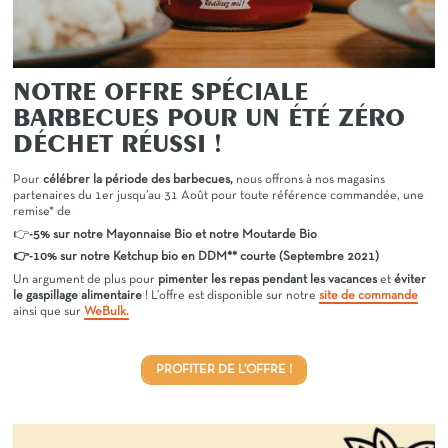
NOTRE OFFRE SPÉCIALE
BARBECUES POUR UN ÉTÉ ZÉRO
DÉCHET RÉUSSI !
Pour
célébrer la période des barbecues,
nous offrons à nos magasins
partenaires du 1er jusqu’au 31 Août pour toute référence commandée, une
remise* de
👉
-5% sur notre Mayonnaise Bio et notre Moutarde Bio
👉-10% sur notre Ketchup bio en DDM** courte (Septembre 2021)
Un argument de plus pour
pimenter les repas pendant les vacances
et
éviter
le gaspillage alimentaire
! L’offre est disponible sur notre
site de commande
ainsi que sur
WeBulk.
PROFITER DE L’OFFRE !