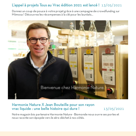
L’appel à projets Tous au Vrac édition 2021 est lancé !
13/05/2021
Donnez un coup de pouce à votre projet grâce à une campagne de crowdfunding sur
Miimosa ! Découvrez les récompenses à la clé pour les lauréats...
Harmonie Nature X Jean Bouteille pour son rayon
vrac liquide : une belle histoire qui dure !
13/05/2021
Notre magasin bio partenaire Harmonie Nature - Biomonde nous ouvre ses portes et
nous raconte son épopée vers le zéro déchet à nos côtés.