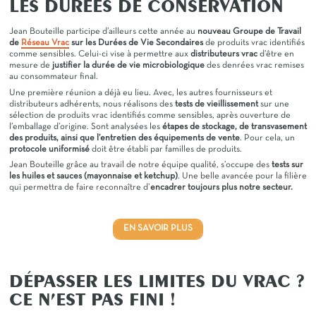
LES DURÉES DE CONSERVATION
Jean Bouteille participe d’ailleurs cette année au
nouveau Groupe de Travail
de
Réseau Vrac
sur les Durées de Vie Secondaires
de produits vrac identifiés
comme sensibles. Celui-ci vise à permettre aux
distributeurs vrac
d’être en
mesure de
justifier la durée de vie microbiologique
des denrées vrac remises
au consommateur final.
Une première réunion a déjà eu lieu. Avec, les autres fournisseurs et
distributeurs adhérents, nous réalisons des
tests de vieillissement
sur une
sélection de produits vrac identifiés comme sensibles, après ouverture de
l’emballage d’origine. Sont analysées les
étapes de stockage, de transvasement
des produits, ainsi que l’entretien des équipements de vente
. Pour cela,
un
protocole uniformisé
doit être établi par familles de produits.
Jean Bouteille grâce au travail de notre équipe qualité, s’occupe des
tests sur
les huiles et sauces (mayonnaise et ketchup)
. Une belle avancée pour la filière
qui permettra de faire reconnaître d’
encadrer toujours plus notre secteur.
EN SAVOIR PLUS
DÉPASSER LES LIMITES DU VRAC ?
CE N’EST PAS FINI !