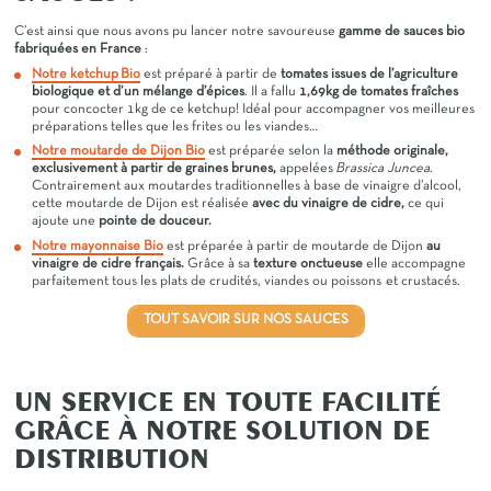
C’est ainsi que nous avons pu lancer notre savoureuse
gamme de sauces bio
fabriquées en France
:
Notre ketchup
Bio
est préparé à partir de
tomates issues de l’agriculture
biologique et d’un mélange d’épices
. Il a fallu
1,69kg de tomates fraîches
pour concocter 1kg de ce ketchup! Idéal pour accompagner vos meilleures
préparations telles que les frites ou les viandes…
Notre moutarde de Dijon Bio
est préparée selon la
méthode originale,
exclusivement à partir de graines brunes,
appelées
Brassica Juncea
.
Contrairement aux moutardes traditionnelles à base de vinaigre d’alcool,
cette moutarde de Dijon est réalisée
avec du vinaigre de cidre,
ce qui
ajoute une
pointe de douceur.
Notre mayonnaise Bio
est préparée à partir de moutarde de Dijon
au
vinaigre de cidre français.
Grâce à sa
texture onctueuse
elle accompagne
parfaitement tous les plats de crudités, viandes ou poissons et crustacés.
TOUT SAVOIR SUR NOS SAUCES
UN SERVICE EN TOUTE FACILITÉ
GRÂCE À NOTRE SOLUTION DE
DISTRIBUTION