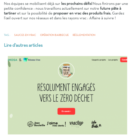
Nos équipes se mobilisent déjà sur
les prochains défis!
Nous finirons par une
petite confidence : nous travaillons actuellement sur notre
future pâte à
tartiner
et sur la possibilité de
proposer en vrac des produits frais.
Gardez
l’œil ouvert sur nos réseaux et dans les rayons vrac : Affaire à suivre !
TAG :
SAUCES EN VRAC
OPÉRATION BARBECUE
RÉGLEMENTATION
Lire d'autres articles