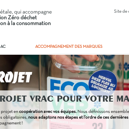
iétale, qui accompagne
Site d
tion Zéro déchet
tion à la consommation
RAC
ACCOMPAGNEMENT DES MARQUES
rojet
PROJET VRAC POUR VOTRE M
 projet en
coopération avec vos équipes.
Nous définissons ensemble 
s obligatoires,
nous adaptons nos étapes et l’ordre de ces dernières
mpagnement !