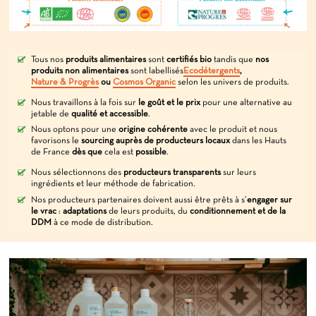
Tous nos
produits alimentaires
sont
certifiés bio
tandis que
nos
produits non alimentaires
sont labellisés
Ecodétergents
,
Nature & Progrès
ou
Cosmos Organic
selon les univers de produits.
Nous travaillons à la fois sur
le goût
et le prix
pour une alternative au
jetable de
qualité et accessible
.
Nous optons pour une
origine cohérente
avec le produit et nous
favorisons le
sourcing auprès de producteurs locaux
dans les Hauts
de France
dès que
cela est
possible
.
Nous sélectionnons des
producteurs transparents
sur leurs
ingrédients et leur méthode de fabrication.
Nos producteurs partenaires doivent aussi être prêts à s’
engager sur
le vrac
:
adaptations
de leurs produits, du
conditionnement et de la
DDM
à ce mode de distribution.