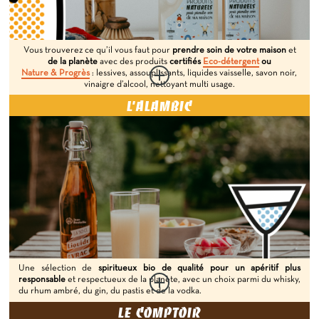
Vous trouverez ce qu’il vous faut pour
prendre soin de votre maison
et
de la planète
avec des produits
certifiés
Eco-détergent
ou
Nature & Progrès
: lessives, assouplissants, liquides vaisselle, savon noir,
vinaigre d’alcool, nettoyant multi usage.
L’ALAMBIC
Une sélection de
spiritueux bio de qualité pour un apéritif plus
responsable
et respectueux de la planète, avec un choix parmi du whisky,
du rhum ambré, du gin, du pastis et de la vodka.
LE COMPTOIR