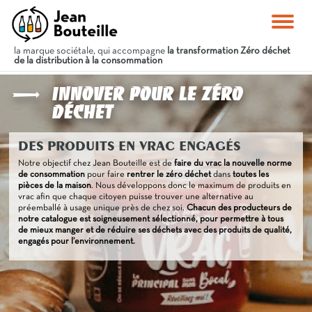
la marque sociétale, qui accompagne
la transformation Zéro déchet
de la distribution à la consommation
Innover pour le zéro
déchet
DES PRODUITS EN VRAC ENGAGÉS
Notre objectif chez Jean Bouteille est de
faire du vrac la nouvelle norme
de consommation
pour faire
rentrer le zéro déchet
dans
toutes les
pièces de la maison
. Nous développons donc le maximum de produits en
vrac afin que chaque citoyen puisse trouver une alternative au
préemballé à usage unique près de chez soi.
Chacun des producteurs de
notre catalogue est soigneusement sélectionné, pour permettre à tous
de mieux manger et de réduire ses déchets avec des produits de qualité,
engagés pour l’environnement.