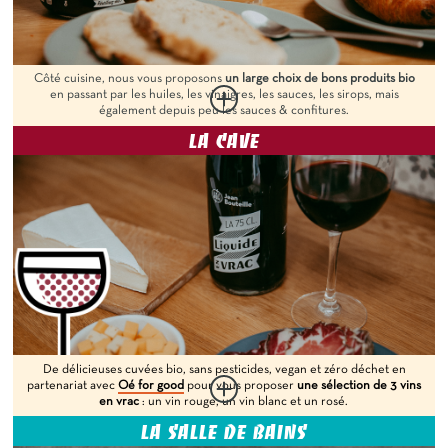
Côté cuisine, nous vous proposons
un large choix de bons produits bio
en passant par les huiles, les vinaigres, les sauces, les sirops, mais
également depuis peu les sauces & confitures.
LA CAVE
De délicieuses cuvées bio, sans pesticides, vegan et zéro déchet en
partenariat avec
Oé for good
pour vous proposer
une sélection de 3 vins
en vrac
: un vin rouge, un vin blanc et un rosé.
LA SALLE DE BAINS