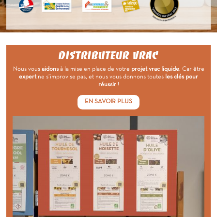
DISTRIBUTEUR VRAC
Nous vous
aidons
à la mise en place de votre
projet vrac liquide
. Car être
expert
ne s’improvise pas, et nous vous donnons toutes
les clés pour
réussir
!
EN SAVOIR PLUS