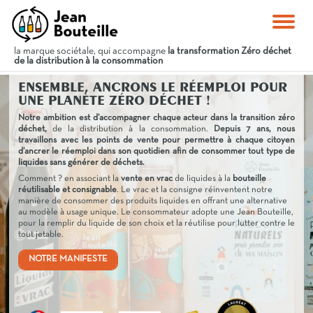
la marque sociétale, qui accompagne
la transformation Zéro déchet
de la distribution à la consommation
ENSEMBLE, ANCRONS LE RÉEMPLOI POUR
UNE PLANÈTE ZÉRO DÉCHET !
Notre ambition est d’accompagner chaque acteur dans la
transition zéro
déchet
,
de la distribution à la consommation.
Depuis 7 ans, nous
travaillons avec les points de vente pour permettre à chaque citoyen
d’ancrer le
réemploi
dans son quotidien afin de consommer tout type de
liquides sans générer de déchets.
Comment ?
en associant la
vente en vrac
de liquides à la
bouteille
réutilisable
et consignable
.
Le vrac et la
consigne
réinventent notre
manière de consommer des produits liquides en offrant une alternative
au modèle à usage unique.
Le consommateur adopte une
Jean Bouteille
,
pour la remplir du liquide de son choix et la réutilise pour lutter contre le
tout jetable.
NOTRE MANIFESTE