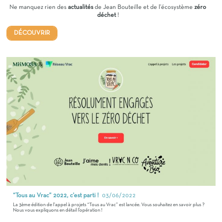
Ne manquez rien des
actualités
de Jean Bouteille et de l’écosystème
zéro
déchet
!
DÉCOUVRIR
“Tous au Vrac” 2022, c’est parti !
03/06/2022
La 3ème édition de l’appel à projets “Tous au Vrac” est lancée. Vous souhaitez en savoir plus ?
Nous vous expliquons en détail l’opération !