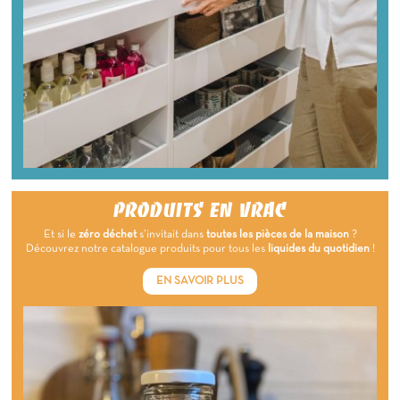
PRODUITS EN VRAC
Et si le
zéro déchet
s’invitait dans
toutes les pièces de la maison
?
Découvrez notre catalogue produits pour tous les
liquides du quotidien
!
EN SAVOIR PLUS