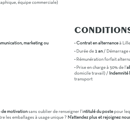
graphique, équipe commerciale)
CONDITION
munication, marketing ou
•
Contrat en alternance
à Lill
• Durée de
1 an
/ Démarrage
• Rémunération forfait altern
• Prise en charge à 50% de l’
a
domicile travail) /
Indemnité 
transport
 de motivation
sans oublier de renseigner l’i
ntitulé du poste
pour leq
tre les emballages à usage unique ?
N’attendez plus et rejoignez nous