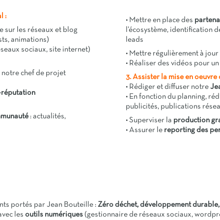
l :
• Mettre en place des
partena
 sur les réseaux et blog
l’écosystème, identification 
sts, animations)
leads
seaux sociaux, site internet)
• Mettre régulièrement à jour
• Réaliser des vidéos pour u
 notre chef de projet
3. Assister la mise en oeuvre 
• Rédiger et diffuser notre
Je
e-réputation
• En fonction du planning, réd
publicités, publications rés
ommunauté
: actualités,
• Superviser la
production gr
• Assurer le
reporting des p
ents portés par Jean Bouteille :
Zéro déchet, développement durable, 
 avec les
outils numériques
(gestionnaire de réseaux sociaux, wordpr