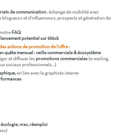
riats de communication
: échange de visibilité avec
de blogueurs et d’influenceurs, prospects et génération de
 notre
FAQ
n
lancement potentiel sur tiktok
des actions de promotion de l’offre :
an quête mensuel : veille commerciale & écosystème
iger et diffuser les
promotions commerciales
(e-mailing,
eaux sociaux professionnels…)
aphique,
en lien avec la graphiste interne
erformances
écologie, vrac, réemploi
ess)