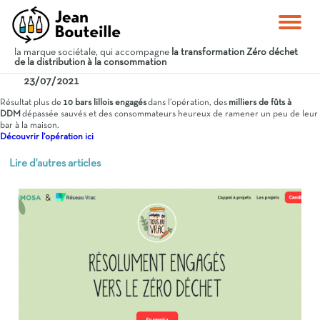
la marque sociétale, qui accompagne
la transformation Zéro déchet
de la distribution à la consommation
23/07/2021
Résultat plus de
10 bars lillois engagés
dans l’opération, des
milliers de fûts à
DDM
dépassée sauvés et des consommateurs heureux de ramener un peu de leur
bar à la maison.
Découvrir l’opération ici
Lire d'autres articles