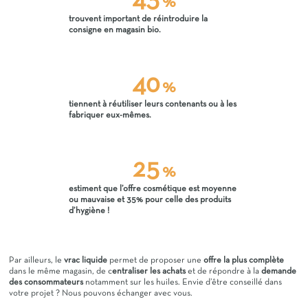
50
%
trouvent important de réintroduire la
consigne en magasin bio.
47
%
tiennent à réutiliser leurs contenants ou à les
fabriquer eux-mêmes.
29
%
estiment que l’offre cosmétique est moyenne
ou mauvaise et 35% pour celle des produits
d’hygiène !
Par ailleurs, le
vrac liquide
permet de proposer
une
offre la plus complète
dans le même magasin, de c
entraliser les achats
et de répondre à la
demande
des consommateurs
notamment sur les huiles. Envie d’être conseillé dans
votre projet ? Nous pouvons échanger avec vous.