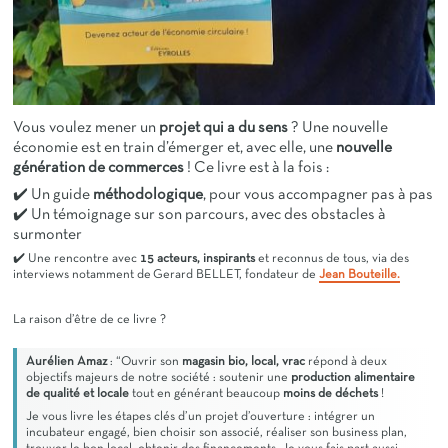
Vous voulez mener un
projet qui a du sens
? Une nouvelle
économie est en train d’émerger et, avec elle, une
nouvelle
génération de commerces
! Ce livre est à la fois :
✔️ Un guide
méthodologique
, pour vous accompagner pas à pas
✔️ Un témoignage sur son parcours, avec des obstacles à
surmonter
✔️ Une rencontre avec
15 acteurs, inspirants
et reconnus de tous, via des
interviews notamment de Gerard BELLET, fondateur de
Jean Bouteille.
La raison d’être de ce livre ?
Aurélien Amaz
: “Ouvrir son
magasin bio, local, vrac
répond à deux
objectifs majeurs de notre société : soutenir une
production alimentaire
de qualité et locale
tout en générant beaucoup
moins de déchets
!
Je vous livre les étapes clés d’un projet d’ouverture : intégrer un
incubateur engagé, bien choisir son associé, réaliser son business plan,