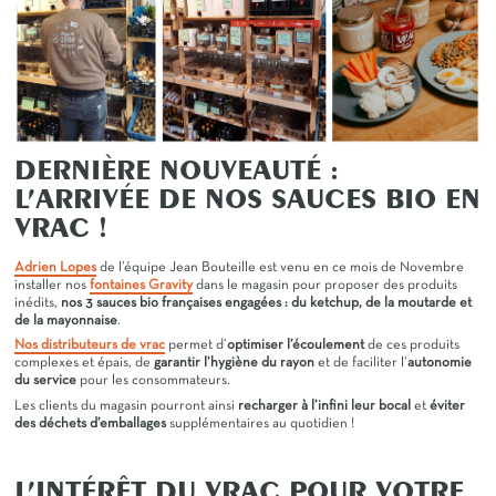
DERNIÈRE NOUVEAUTÉ :
L’ARRIVÉE DE NOS SAUCES BIO EN
VRAC !
Adrien Lopes
de l’équipe Jean Bouteille est venu en ce mois de Novembre
installer nos
fontaines Gravity
dans le magasin pour proposer des produits
inédits,
nos 3 sauces bio françaises engagées : du ketchup, de la moutarde et
de la mayonnaise
.
Nos distributeurs de vrac
permet d’
optimiser l’écoulement
de ces produits
complexes et épais, de
garantir l’hygiène du rayon
et de faciliter l’
autonomie
du service
pour les consommateurs.
Les clients du magasin pourront ainsi
recharger à l’infini leur bocal
et
éviter
des déchets d’emballages
supplémentaires au quotidien !
L’INTÉRÊT DU VRAC POUR VOTRE