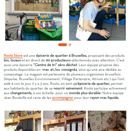
Roots Store
est une
épicerie de quartier à Bruxelles,
proposant des produits
bio, locaux
et en direct de
60 producteurs
sélectionnés avec attention. C’est
aussi une épicerie
“Centre de tri” zéro déchet
. Leur équipe propose des
produits disponibles en
vrac et /ou consignés
, ainsi qu’une aire dédiée au
compostage. Le magasin est partenaire de plusieurs organismes bruxellois
(Impulse, Bruxelles Environnement, Village Partenaire, Atrium etc.) qui l’ont
aidé à voir le jour il y a 3 ans. Roots, en tant q
u’épicerie de quartier,
permet
aux habitants du quartier de se
nourrir sainement
. Roots participe activement
aux
changements,
à son échelle, pour un
monde plus durable.
Notre équipe
Jean Bouteille est ravie de les
accompagner
pour leur
rayon vrac liquide.