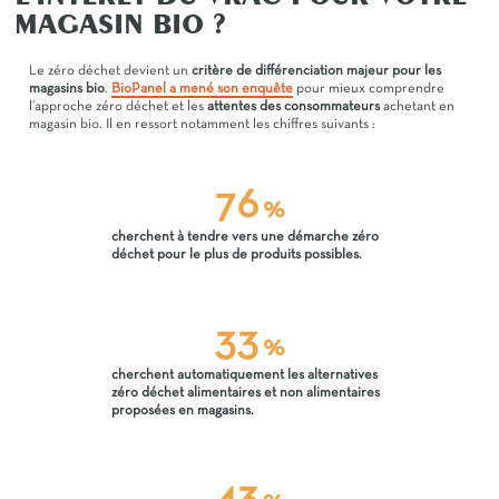
MAGASIN BIO ?
Le zéro déchet devient un
critère de différenciation majeur pour les
magasins bio
.
BioPanel a mené son enquête
pour mieux comprendre
l’approche zéro déchet et les
attentes des consommateurs
achetant en
magasin bio. Il en ressort notamment les chiffres suivants :
86
%
cherchent à tendre vers une démarche zéro
déchet pour le plus de produits possibles.
38
%
cherchent automatiquement les alternatives
zéro déchet alimentaires et non alimentaires
proposées en magasins.