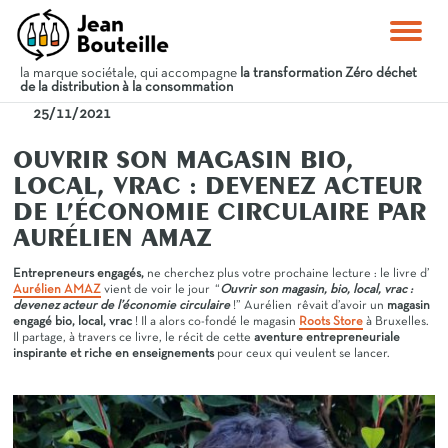
la marque sociétale, qui accompagne
la transformation Zéro déchet
de la distribution à la consommation
25/11/2021
OUVRIR SON MAGASIN BIO,
LOCAL, VRAC : DEVENEZ ACTEUR
DE L’ÉCONOMIE CIRCULAIRE PAR
AURÉLIEN AMAZ
Entrepreneurs engagés,
ne cherchez plus votre prochaine lecture : le livre d’
Aurélien AMAZ
vient de voir le jour “
Ouvrir son magasin, bio, local, vrac :
devenez acteur de l’économie circulaire
!” Aurélien rêvait d’avoir un
magasin
engagé bio, local, vrac
! Il a alors co-fondé le magasin
Roots Store
à Bruxelles.
Il partage, à travers ce livre, le récit de cette
aventure entrepreneuriale
inspirante et riche en enseignements
pour ceux qui veulent se lancer.