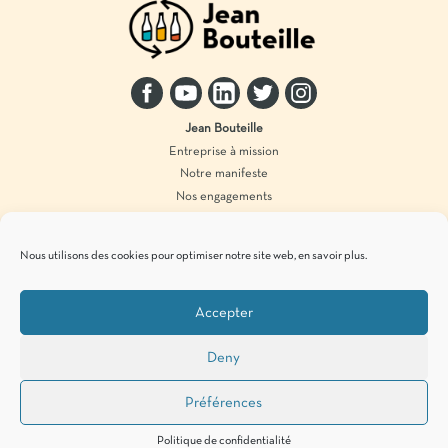
Jean Bouteille
Entreprise à mission
Notre manifeste
Nos engagements
Innover pour le zéro déchet
On vous aide !
Nous utilisons des cookies pour optimiser notre site web,
en savoir plus
.
Distributeur vrac
Accompagnement marque
Accepter
Produits en vrac
Deny
Pour vous tenir informés de
nos actualités
zéro déchet
, c’est par ici !
Préférences
Politique de confidentialité