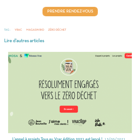
PRENDRE RENDEZ-VOUS
TAG :
VRAC
MAGASIN BIO
ZÉRO DÉCHET
Lire d'autres articles
L’appel à projets Tous au Vrac édition 2021 est lancé !
13/05/2021