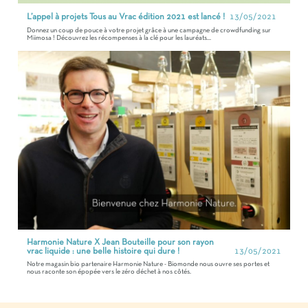
L’appel à projets Tous au Vrac édition 2021 est lancé !
13/05/2021
Donnez un coup de pouce à votre projet grâce à une campagne de crowdfunding sur
Miimosa ! Découvrez les récompenses à la clé pour les lauréats...
Harmonie Nature X Jean Bouteille pour son rayon
vrac liquide : une belle histoire qui dure !
13/05/2021
Notre magasin bio partenaire Harmonie Nature - Biomonde nous ouvre ses portes et
nous raconte son épopée vers le zéro déchet à nos côtés.