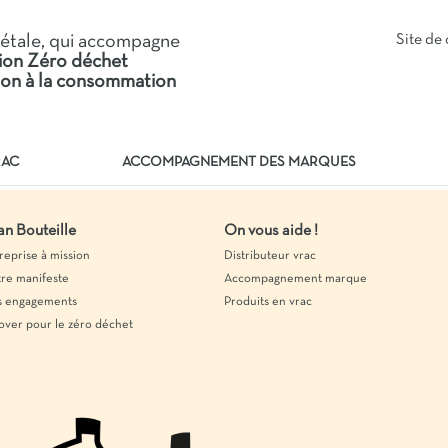
iétale, qui accompagne
Site d
tion Zéro déchet
tion à la consommation
RAC
ACCOMPAGNEMENT DES MARQUES
an Bouteille
On vous aide !
reprise à mission
Distributeur vrac
re manifeste
Accompagnement marque
 engagements
Produits en vrac
over pour le zéro déchet