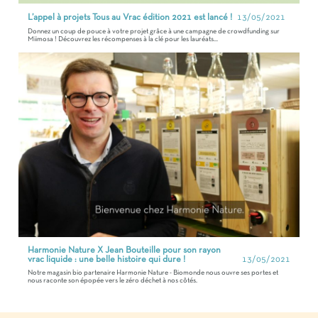
L’appel à projets Tous au Vrac édition 2021 est lancé !
13/05/2021
Donnez un coup de pouce à votre projet grâce à une campagne de crowdfunding sur
Miimosa ! Découvrez les récompenses à la clé pour les lauréats...
Harmonie Nature X Jean Bouteille pour son rayon
vrac liquide : une belle histoire qui dure !
13/05/2021
Notre magasin bio partenaire Harmonie Nature - Biomonde nous ouvre ses portes et
nous raconte son épopée vers le zéro déchet à nos côtés.