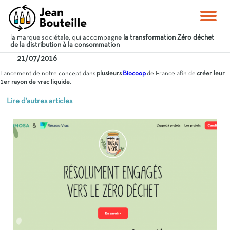
la marque sociétale, qui accompagne
la transformation Zéro déchet
de la distribution à la consommation
21/07/2016
Lancement de notre concept dans
plusieurs
Biocoop
de France afin de
créer leur
1er rayon de vrac liquide
.
Lire d'autres articles