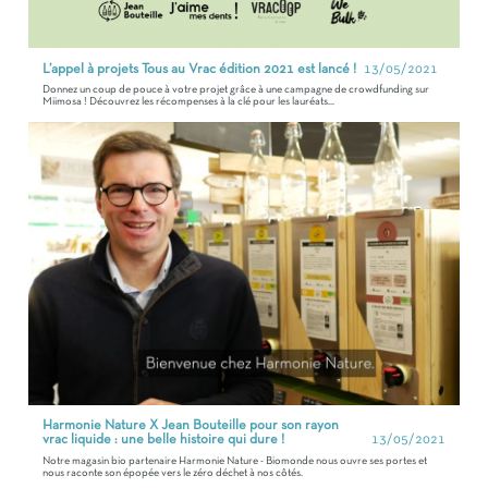
L’appel à projets Tous au Vrac édition 2021 est lancé !
13/05/2021
Donnez un coup de pouce à votre projet grâce à une campagne de crowdfunding sur
Miimosa ! Découvrez les récompenses à la clé pour les lauréats...
Harmonie Nature X Jean Bouteille pour son rayon
vrac liquide : une belle histoire qui dure !
13/05/2021
Notre magasin bio partenaire Harmonie Nature - Biomonde nous ouvre ses portes et
nous raconte son épopée vers le zéro déchet à nos côtés.