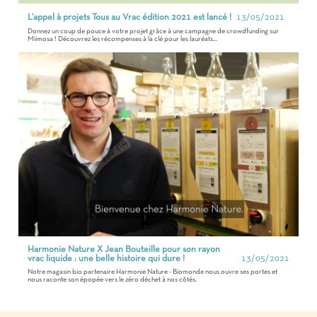
L’appel à projets Tous au Vrac édition 2021 est lancé !
13/05/2021
Donnez un coup de pouce à votre projet grâce à une campagne de crowdfunding sur
Miimosa ! Découvrez les récompenses à la clé pour les lauréats...
Harmonie Nature X Jean Bouteille pour son rayon
vrac liquide : une belle histoire qui dure !
13/05/2021
Notre magasin bio partenaire Harmonie Nature - Biomonde nous ouvre ses portes et
nous raconte son épopée vers le zéro déchet à nos côtés.