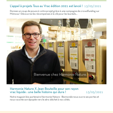
L’appel à projets Tous au Vrac édition 2021 est lancé !
13/05/2021
Donnez un coup de pouce à votre projet grâce à une campagne de crowdfunding sur
Miimosa ! Découvrez les récompenses à la clé pour les lauréats...
Harmonie Nature X Jean Bouteille pour son rayon
vrac liquide : une belle histoire qui dure !
13/05/2021
Notre magasin bio partenaire Harmonie Nature - Biomonde nous ouvre ses portes et
nous raconte son épopée vers le zéro déchet à nos côtés.