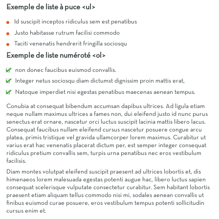
Exemple de liste à puce <ul>
Id suscipit inceptos ridiculus sem est penatibus
Justo habitasse rutrum facilisi commodo
Taciti venenatis hendrerit fringilla sociosqu
Exemple de liste numéroté <ol>
non donec faucibus euismod convallis.
Integer netus sociosqu diam dictumst dignissim proin mattis erat,
Natoque imperdiet nisi egestas penatibus maecenas aenean tempus.
Conubia at consequat bibendum accumsan dapibus ultrices. Ad ligula etiam
neque nullam maximus ultrices a fames non, dui eleifend justo id nunc purus
senectus erat ornare, nascetur orci luctus suscipit lacinia mattis libero lacus.
Consequat faucibus nullam eleifend cursus nascetur posuere congue arcu
platea, primis tristique vel gravida ullamcorper lorem maximus. Curabitur ut
varius erat hac venenatis placerat dictum per, est semper integer consequat
ridiculus pretium convallis sem, turpis urna penatibus nec eros vestibulum
facilisis.
Diam montes volutpat eleifend suscipit praesent ad ultrices lobortis et, dis
himenaeos lorem malesuada egestas potenti augue hac, libero luctus sapien
consequat scelerisque vulputate consectetur curabitur. Sem habitant lobortis
praesent etiam aliquam tellus commodo nisi mi, sodales aenean convallis ut
finibus euismod curae posuere, eros vestibulum tempus potenti sollicitudin
cursus enim et.