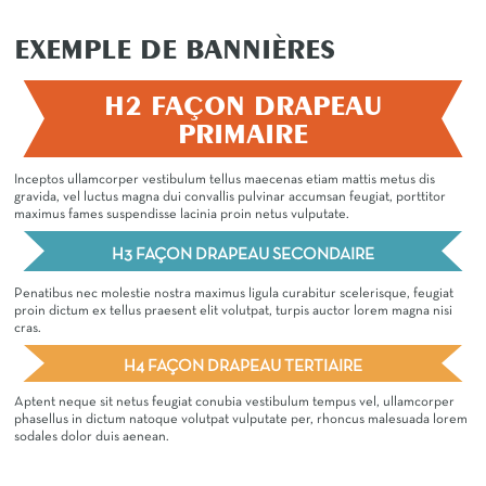
EXEMPLE DE BANNIÈRES
H2 FAÇON DRAPEAU
PRIMAIRE
Inceptos ullamcorper vestibulum tellus maecenas etiam mattis metus dis
gravida, vel luctus magna dui convallis pulvinar accumsan feugiat, porttitor
maximus fames suspendisse lacinia proin netus vulputate.
H3 FAÇON DRAPEAU SECONDAIRE
Penatibus nec molestie nostra maximus ligula curabitur scelerisque, feugiat
proin dictum ex tellus praesent elit volutpat, turpis auctor lorem magna nisi
cras.
H4 FAÇON DRAPEAU TERTIAIRE
Aptent neque sit netus feugiat conubia vestibulum tempus vel, ullamcorper
phasellus in dictum natoque volutpat vulputate per, rhoncus malesuada lorem
sodales dolor duis aenean.