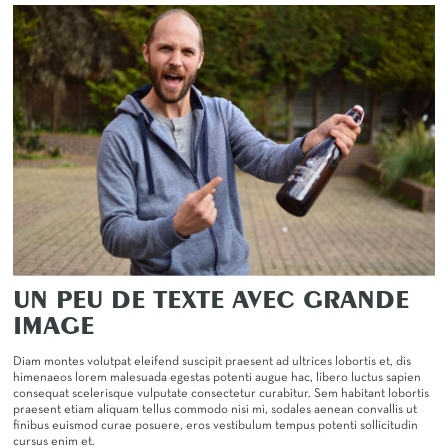
UN PEU DE TEXTE AVEC GRANDE
IMAGE
Diam montes volutpat eleifend suscipit praesent ad ultrices lobortis et, dis
himenaeos lorem malesuada egestas potenti augue hac, libero luctus sapien
consequat scelerisque vulputate consectetur curabitur. Sem habitant lobortis
praesent etiam aliquam tellus commodo nisi mi, sodales aenean convallis ut
finibus euismod curae posuere, eros vestibulum tempus potenti sollicitudin
cursus enim et.