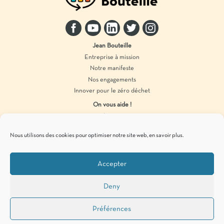
Jean Bouteille
Entreprise à mission
Notre manifeste
Nos engagements
Innover pour le zéro déchet
On vous aide !
Distributeur vrac
Accompagnement marque
Nous utilisons des cookies pour optimiser notre site web,
en savoir plus
.
Produits en vrac
Accepter
Pour vous tenir informés de
nos actualités
zéro déchet
, c’est par ici !
Deny
Préférences
Mentions légales
Politique de confidentialité
Cookies