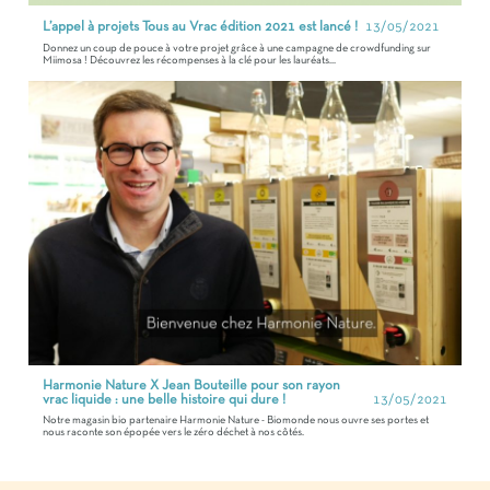
L’appel à projets Tous au Vrac édition 2021 est lancé !
13/05/2021
Donnez un coup de pouce à votre projet grâce à une campagne de crowdfunding sur
Miimosa ! Découvrez les récompenses à la clé pour les lauréats...
Harmonie Nature X Jean Bouteille pour son rayon
vrac liquide : une belle histoire qui dure !
13/05/2021
Notre magasin bio partenaire Harmonie Nature - Biomonde nous ouvre ses portes et
nous raconte son épopée vers le zéro déchet à nos côtés.