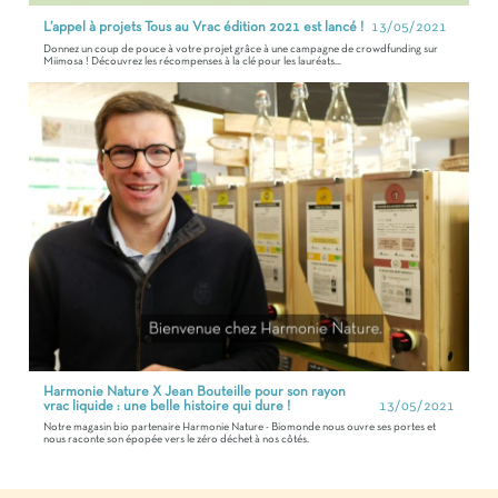
L’appel à projets Tous au Vrac édition 2021 est lancé !
13/05/2021
Donnez un coup de pouce à votre projet grâce à une campagne de crowdfunding sur
Miimosa ! Découvrez les récompenses à la clé pour les lauréats...
Harmonie Nature X Jean Bouteille pour son rayon
vrac liquide : une belle histoire qui dure !
13/05/2021
Notre magasin bio partenaire Harmonie Nature - Biomonde nous ouvre ses portes et
nous raconte son épopée vers le zéro déchet à nos côtés.