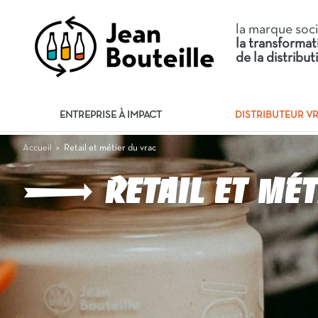
la marque soc
la transforma
de la distribu
ENTREPRISE À IMPACT
DISTRIBUTEUR V
Retail et métier du vrac
Accueil
>
Retail et mé