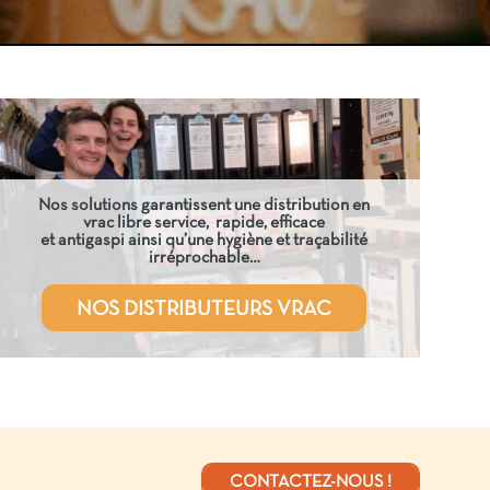
Nos solutions garantissent une distribution en
vrac libre service, rapide, efficace
et antigaspi ainsi qu’une hygiène et traçabilité
irréprochable…
NOS DISTRIBUTEURS VRAC
CONTACTEZ-NOUS !