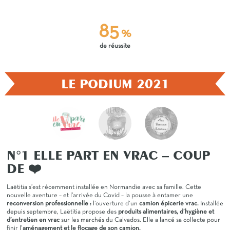
85
%
de réussite
LE PODIUM 2021
N°1 ELLE PART EN VRAC – COUP
DE ❤️
So
pl
Laëtitia s’est récemment installée en Normandie avec sa famille. Cette
En
nouvelle aventure – et l’arrivée du Covid – la pousse à entamer une
ma
reconversion professionnelle :
l’ouverture d’un
camion épicerie vrac.
Installée
pr
depuis septembre, Laëtitia propose des
produits alimentaires, d’hygiène et
fo
d’entretien en vrac
sur les marchés du Calvados. Elle a lancé sa collecte pour
Au
finir l’
aménagement et le flocage de son camion.