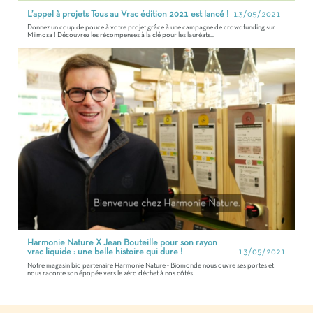
L’appel à projets Tous au Vrac édition 2021 est lancé !
13/05/2021
Donnez un coup de pouce à votre projet grâce à une campagne de crowdfunding sur
Miimosa ! Découvrez les récompenses à la clé pour les lauréats...
Harmonie Nature X Jean Bouteille pour son rayon
vrac liquide : une belle histoire qui dure !
13/05/2021
Notre magasin bio partenaire Harmonie Nature - Biomonde nous ouvre ses portes et
nous raconte son épopée vers le zéro déchet à nos côtés.