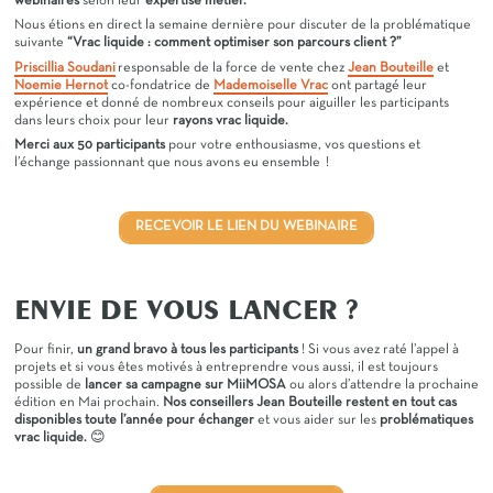
webinaires
selon leur
expertise métier.
Nous étions en direct la semaine dernière pour discuter de la problématique
suivante
“Vrac liquide : comment optimiser son parcours client ?”
Priscillia Soudani
responsable de la force de vente chez
Jean Bouteille
et
Noemie Hernot
co-fondatrice de
Mademoiselle Vrac
ont partagé leur
expérience et donné de nombreux conseils pour aiguiller les participants
dans leurs choix pour leur
rayons vrac liquide.
Merci aux 50 participants
pour votre enthousiasme, vos questions et
l’échange passionnant que nous avons eu ensemble !
RECEVOIR LE LIEN DU WEBINAIRE
ENVIE DE VOUS LANCER ?
Pour finir,
un grand bravo à tous les participants
! Si vous avez raté l’appel à
projets et si vous êtes motivés à entreprendre vous aussi, il est toujours
possible de
lancer sa campagne sur MiiMOSA
ou alors d’attendre la prochaine
édition en Mai prochain.
Nos conseillers Jean Bouteille restent en tout cas
disponibles toute l’année pour échanger
et vous aider sur les
problématiques
vrac liquide.
😊