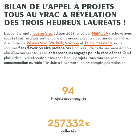
BILAN DE L’APPEL À PROJETS
TOUS AU VRAC & RÉVÉLATION
DES TROIS HEUREUX LAURÉATS !
L’appel à projets
Tous au Vrac
édition 2021 lancé par
MiiMOSA
s’achève
avec
succès
! Les résultats sont encore plus encourageants que l’année dernière.
Aux côtés de
Réseau Vrac
,
We Bulk
,
Vracoop
et
J’aime mes dents
, nous
sommes
fiers d’avoir pu être partenaires
à nouveau de cette seconde édition
afin d’encourager tous ces
entrepreneurs engagés pour le zéro déchet.
Quel
plaisir de suivre et soutenir tous ces beaux projets, tous tournés vers une
consommation durable
!
De Juin à Novembre, on ne compte pas moins de :
94
Projets accompagnés
257332
€
collectés