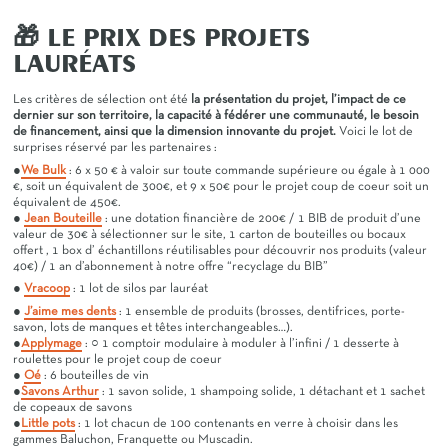
🎁 LE PRIX DES PROJETS
LAURÉATS
Les critères de sélection ont été
la présentation du projet, l’impact de ce
dernier sur son territoire, la capacité à fédérer une communauté, le besoin
de financement, ainsi que la dimension innovante du projet.
Voici le lot de
surprises réservé par les partenaires :
●
We Bulk
: 6 x 50 € à valoir sur toute commande supérieure ou égale à 1 000
€, soit un équivalent de 300€, et 9 x 50€ pour le projet coup de coeur soit un
équivalent de 450€.
●
Jean Bouteille
: une dotation financière de 200€ / 1 BIB de produit d’une
valeur de 30€ à sélectionner sur le site, 1 carton de bouteilles ou bocaux
offert , 1 box d’ échantillons réutilisables pour découvrir nos produits (valeur
40€) / 1 an d’abonnement à notre offre “recyclage du BIB”
●
Vracoop
: 1 lot de silos par lauréat
●
J’aime mes dents
: 1 ensemble de produits (brosses, dentifrices, porte-
savon, lots de manques et têtes interchangeables…).
●
Applymage
: ○ 1 comptoir modulaire à moduler à l’infini / 1 desserte à
roulettes pour le projet coup de coeur
●
Oé
: 6 bouteilles de vin
●
Savons Arthur
: 1 savon solide, 1 shampoing solide, 1 détachant et 1 sachet
de copeaux de savons
●
Little pots
: 1 lot chacun de 100 contenants en verre à choisir dans les
gammes Baluchon, Franquette ou Muscadin.