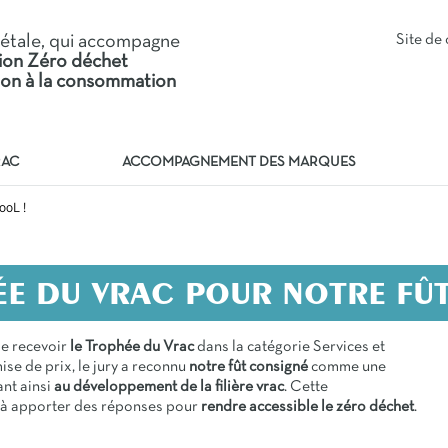
iétale, qui accompagne
Site d
tion Zéro déchet
tion à la consommation
RAC
ACCOMPAGNEMENT DES MARQUES
00L !
E DU VRAC POUR NOTRE FÛT
de recevoir
le Trophée du Vrac
dans la catégorie Services et
ise de prix, le jury a reconnu
notre fût consigné
comme une
ant ainsi
au développement de la filière vrac
. Cette
 à apporter des réponses pour
rendre accessible le zéro déchet
.