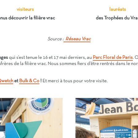
visiteurs
lauréats
nus découvrir la filière vrac
des Trophées du Vra
Source :
Réseau Vrac
nges
qui s’est tenue le 16 et 17 mai derniers, au
Parc Floral de Paris
. 
rères de la filière vrac.
Nous sommes fiers d’être rentrés dans le nor
wetch
et
Bulk & Co
!
Et merci à tous pour votre visite.