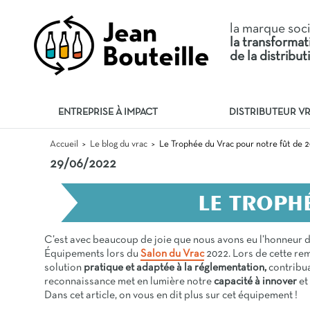
la marque soc
la transforma
de la distribu
ENTREPRISE À IMPACT
DISTRIBUTEUR V
Le Trophée du Vrac pour notre fût de 2
Accueil
Le blog du vrac
>
>
29/06/2022
LE TROPHÉ
C’est avec beaucoup de joie que nous avons eu l’honneur 
Équipements lors du
Salon du Vrac
2022. Lors de cette rem
solution
pratique et adaptée à la réglementation,
contribu
reconnaissance met en lumière notre
capacité à innover
et
Dans cet article, on vous en dit plus sur cet équipement !