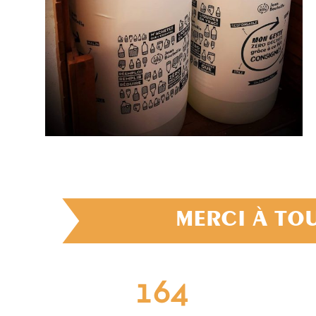
MERCI À TOU
200