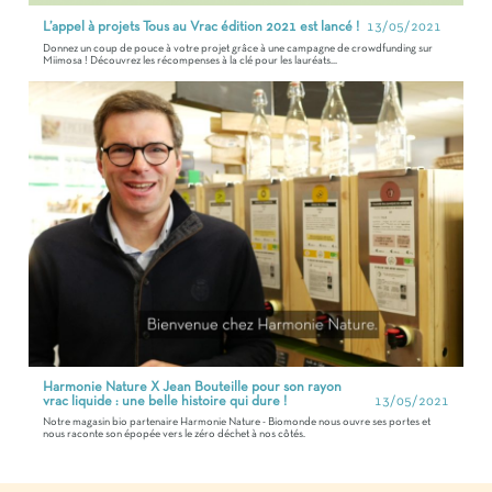
L’appel à projets Tous au Vrac édition 2021 est lancé !
13/05/2021
Donnez un coup de pouce à votre projet grâce à une campagne de crowdfunding sur
Miimosa ! Découvrez les récompenses à la clé pour les lauréats...
Harmonie Nature X Jean Bouteille pour son rayon
vrac liquide : une belle histoire qui dure !
13/05/2021
Notre magasin bio partenaire Harmonie Nature - Biomonde nous ouvre ses portes et
nous raconte son épopée vers le zéro déchet à nos côtés.