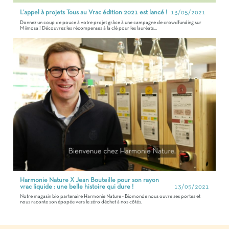
L’appel à projets Tous au Vrac édition 2021 est lancé !
13/05/2021
Donnez un coup de pouce à votre projet grâce à une campagne de crowdfunding sur
Miimosa ! Découvrez les récompenses à la clé pour les lauréats...
Harmonie Nature X Jean Bouteille pour son rayon
vrac liquide : une belle histoire qui dure !
13/05/2021
Notre magasin bio partenaire Harmonie Nature - Biomonde nous ouvre ses portes et
nous raconte son épopée vers le zéro déchet à nos côtés.