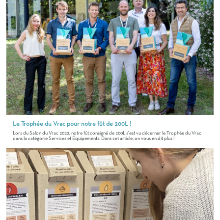
Le Trophée du Vrac pour notre fût de 200L !
Lors du Salon du Vrac 2022, notre fût consigné de 200L s'est vu décerner le Trophée du Vrac
dans la catégorie Services et Équipements. Dans cet article, on vous en dit plus !