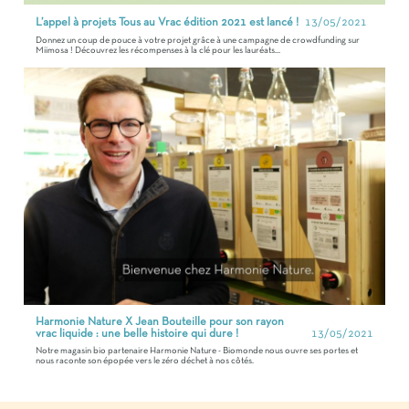
L’appel à projets Tous au Vrac édition 2021 est lancé !
13/05/2021
Donnez un coup de pouce à votre projet grâce à une campagne de crowdfunding sur
Miimosa ! Découvrez les récompenses à la clé pour les lauréats...
Harmonie Nature X Jean Bouteille pour son rayon
vrac liquide : une belle histoire qui dure !
13/05/2021
Notre magasin bio partenaire Harmonie Nature - Biomonde nous ouvre ses portes et
nous raconte son épopée vers le zéro déchet à nos côtés.