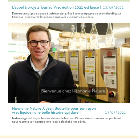
L’appel à projets Tous au Vrac édition 2021 est lancé !
13/05/2021
Donnez un coup de pouce à votre projet grâce à une campagne de crowdfunding sur
Miimosa ! Découvrez les récompenses à la clé pour les lauréats...
Harmonie Nature X Jean Bouteille pour son rayon
vrac liquide : une belle histoire qui dure !
13/05/2021
Notre magasin bio partenaire Harmonie Nature - Biomonde nous ouvre ses portes et
nous raconte son épopée vers le zéro déchet à nos côtés.